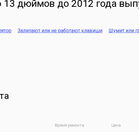
 13 дюймов до 2012 года вып
лятор
Залипают или не работают клавиши
Шумит или г
та
Время ремонта
Цена