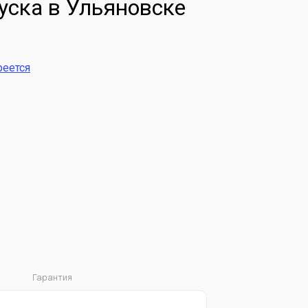
уска в Ульяновске
реется
Гарантия