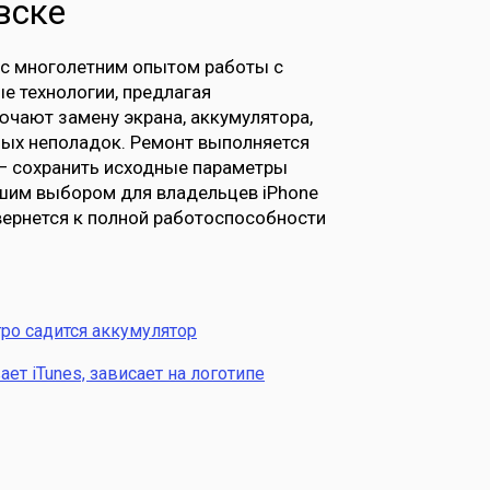
вске
 с многолетним опытом работы с
е технологии, предлагая
чают замену экрана, аккумулятора,
ных неполадок. Ремонт выполняется
 — сохранить исходные параметры
учшим выбором для владельцев iPhone
 вернется к полной работоспособности
ро садится аккумулятор
ет iTunes, зависает на логотипе