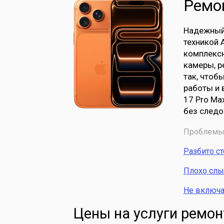
Ремон
Надежный 
техникой 
комплексн
камеры, р
так, чтоб
работы и 
17 Pro Ma
без следо
Проблемы 
Разбито с
Плохо сл
Не включа
Цены на услуги ремон