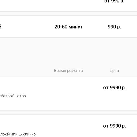
от 990 р.
S
20-60 минут
990 р.
Время ремонта
Цена
от 9990 р.
ойство быстро
от 9990 р.
блоке) или циклично