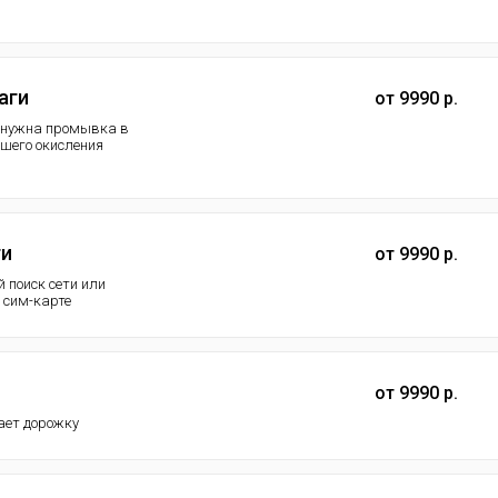
аги
от 9990 р.
а нужна промывка в
шего окисления
ти
от 9990 р.
й поиск сети или
й сим-карте
от 9990 р.
ает дорожку