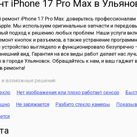
т iPhone 17 Pro Max в Ульяно
ремонт iPhone 17 Pro Max: доверьтесь профессионалам
Apple. Мы используем оригинальные запчасти и передовы
ый подход к решению любых проблем. Наши услуги вклю
емонт кнопок и разъемов, а также устранение программ
ы устройство выглядело и функционировало безупречно
внешний вид. Гарантия на все виды работ делает нас л
x в городе Ульяновск. Обращайтесь к нам, и ваш гаджет
в ремонта!
и возможные решения :
текло
Нет изображения или плохо работает сенсор
Быст
ышно
Не заряжается
Разбито стекло камеры
Показыва
ется
та