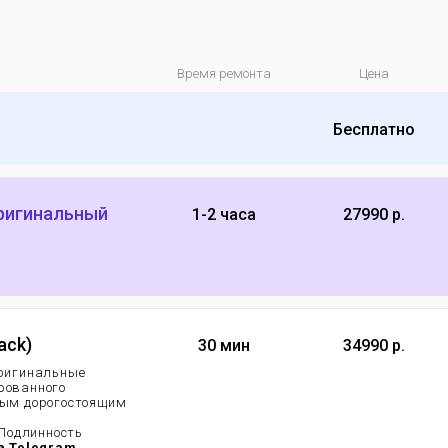
Время ремонта
Цена
Бесплатно
оригинальный
1-2 часа
27990 р.
ack)
30 мин
34990 р.
 оригинальные
рованного
мым дорогостоящим
.
 Подлинность
в Telegram