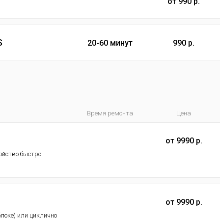
от 990 р.
S
20-60 минут
990 р.
Время ремонта
Цена
от 9990 р.
ойство быстро
от 9990 р.
блоке) или циклично