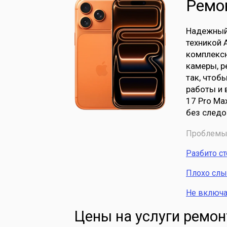
Ремон
Надежный 
техникой 
комплексн
камеры, р
так, чтоб
работы и 
17 Pro Ma
без следо
Проблемы 
Разбито с
Плохо сл
Не включа
Цены на услуги ремон