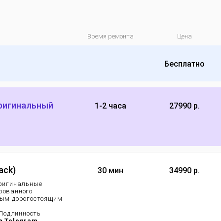
Время ремонта
Цена
Бесплатно
оригинальный
1-2 часа
27990 р.
ack)
30 мин
34990 р.
 оригинальные
рованного
мым дорогостоящим
.
 Подлинность
в Telegram