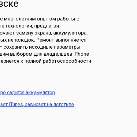
вске
 с многолетним опытом работы с
е технологии, предлагая
чают замену экрана, аккумулятора,
ных неполадок. Ремонт выполняется
 — сохранить исходные параметры
учшим выбором для владельцев iPhone
 вернется к полной работоспособности
ро садится аккумулятор
ет iTunes, зависает на логотипе