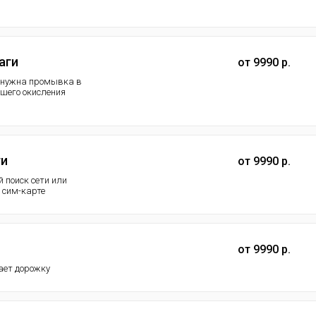
аги
от 9990 р.
а нужна промывка в
шего окисления
ти
от 9990 р.
й поиск сети или
й сим-карте
от 9990 р.
ает дорожку