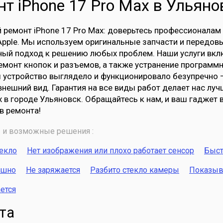
т iPhone 17 Pro Max в Ульяно
ремонт iPhone 17 Pro Max: доверьтесь профессионалам
Apple. Мы используем оригинальные запчасти и передовы
ый подход к решению любых проблем. Наши услуги вклю
емонт кнопок и разъемов, а также устранение программ
ы устройство выглядело и функционировало безупречно
внешний вид. Гарантия на все виды работ делает нас л
x в городе Ульяновск. Обращайтесь к нам, и ваш гаджет
в ремонта!
и возможные решения :
текло
Нет изображения или плохо работает сенсор
Быст
ышно
Не заряжается
Разбито стекло камеры
Показыва
ется
та