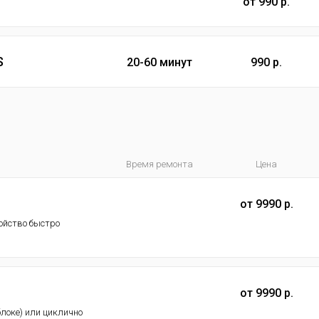
от 990 р.
S
20-60 минут
990 р.
Время ремонта
Цена
от 9990 р.
ойство быстро
от 9990 р.
блоке) или циклично