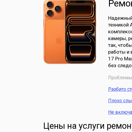
Ремон
Надежный 
техникой 
комплексн
камеры, р
так, чтоб
работы и 
17 Pro Ma
без следо
Проблемы 
Разбито с
Плохо сл
Не включа
Цены на услуги ремон