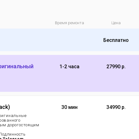
Время ремонта
Цена
Бесплатно
оригинальный
1-2 часа
27990 р.
ack)
30 мин
34990 р.
 оригинальные
рованного
мым дорогостоящим
.
 Подлинность
в Telegram