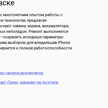
вске
 с многолетним опытом работы с
е технологии, предлагая
чают замену экрана, аккумулятора,
ных неполадок. Ремонт выполняется
 — сохранить исходные параметры
учшим выбором для владельцев iPhone
 вернется к полной работоспособности
ро садится аккумулятор
ет iTunes, зависает на логотипе