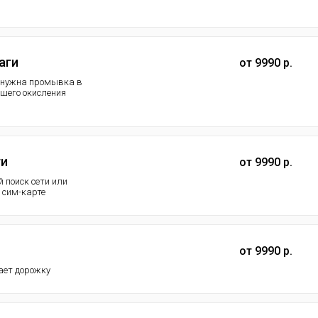
аги
от 9990 р.
а нужна промывка в
шего окисления
ти
от 9990 р.
й поиск сети или
й сим-карте
от 9990 р.
ает дорожку