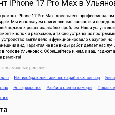
т iPhone 17 Pro Max в Ульяно
ремонт iPhone 17 Pro Max: доверьтесь профессионалам
Apple. Мы используем оригинальные запчасти и передовы
ый подход к решению любых проблем. Наши услуги вклю
емонт кнопок и разъемов, а также устранение программ
ы устройство выглядело и функционировало безупречно
внешний вид. Гарантия на все виды работ делает нас л
x в городе Ульяновск. Обращайтесь к нам, и ваш гаджет
в ремонта!
и возможные решения :
текло
Нет изображения или плохо работает сенсор
Быст
ышно
Не заряжается
Разбито стекло камеры
Показыва
ется
та